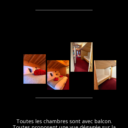
Chambr
Chambr
Chambr
Chambr
e triple
e triple
e triple
e triple
Hôtel
Hôtel
Hôtel
Bel Alpe
Bel Alpe
Bel Alpe
Morzine
Morzine
Toutes les chambres sont avec balcon.
Toutes proposent une vue dégagée sur la